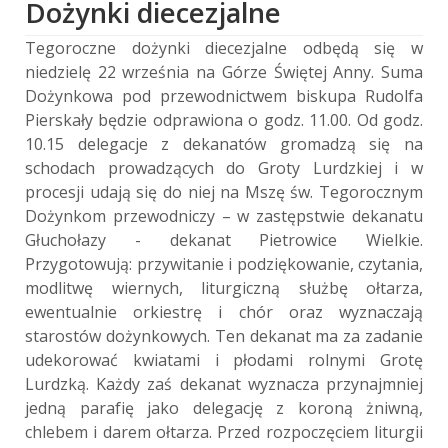
Dożynki diecezjalne
Tegoroczne dożynki diecezjalne odbędą się w
niedzielę 22 września na Górze Świętej Anny. Suma
Dożynkowa pod przewodnictwem biskupa Rudolfa
Pierskały będzie odprawiona o godz. 11.00. Od godz.
10.15 delegacje z dekanatów gromadzą się na
schodach prowadzących do Groty Lurdzkiej i w
procesji udają się do niej na Mszę św. Tegorocznym
Dożynkom przewodniczy – w zastępstwie dekanatu
Głuchołazy - dekanat Pietrowice Wielkie.
Przygotowują: przywitanie i podziękowanie, czytania,
modlitwę wiernych, liturgiczną służbę ołtarza,
ewentualnie orkiestrę i chór oraz wyznaczają
starostów dożynkowych. Ten dekanat ma za zadanie
udekorować kwiatami i płodami rolnymi Grotę
Lurdzką. Każdy zaś dekanat wyznacza przynajmniej
jedną parafię jako delegację z koroną żniwną,
chlebem i darem ołtarza. Przed rozpoczęciem liturgii