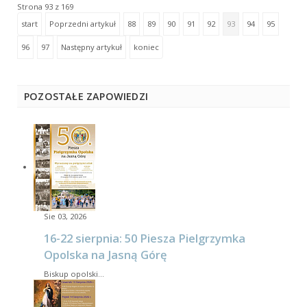
Strona 93 z 169
start
Poprzedni artykuł
88
89
90
91
92
93
94
95
96
97
Następny artykuł
koniec
POZOSTAŁE ZAPOWIEDZI
Sie 03, 2026
16-22 sierpnia: 50 Piesza Pielgrzymka
Opolska na Jasną Górę
Biskup opolski…