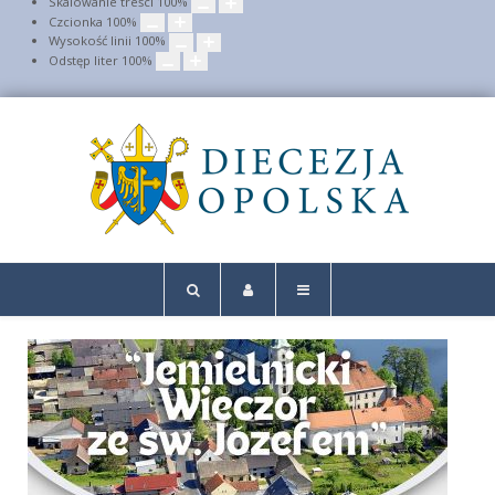
Skalowanie treści
100
%
Czcionka
100
%
Wysokość linii
100
%
Odstęp liter
100
%