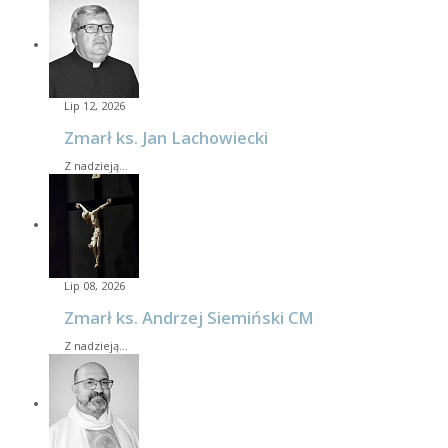
Lip 12, 2026
Zmarł ks. Jan Lachowiecki
Z nadzieją…
Lip 08, 2026
Zmarł ks. Andrzej Siemiński CM
Z nadzieją…