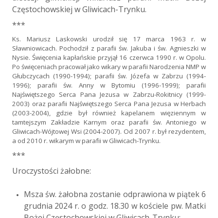
Częstochowskiej w Gliwicach-Trynku.
***
Ks. Mariusz Laskowski urodził się 17 marca 1963 r. w
Sławniowicach. Pochodził z parafii św. Jakuba i św. Agnieszki w
Nysie. Święcenia kapłańskie przyjął 16 czerwca 1990 r. w Opolu.
Po święceniach pracował jako wikary w parafii Narodzenia NMP w
Głubczycach (1990-1994); parafii św. Józefa w Zabrzu (1994-
1996); parafii św. Anny w Bytomiu (1996-1999); parafii
Najświętszego Serca Pana Jezusa w Zabrzu-Rokitnicy (1999-
2003) oraz parafii Najświętszego Serca Pana Jezusa w Herbach
(2003-2004), gdzie był również kapelanem więziennym w
tamtejszym Zakładzie Karnym oraz parafii św. Antoniego w
Gliwicach-Wójtowej Wsi (2004-2007). Od 2007 r. był rezydentem,
a od 2010 r. wikarym w parafii w Gliwicach-Trynku.
***
Uroczystości żałobne:
Msza św. żałobna zostanie odprawiona w piątek 6
grudnia 2024 r. o godz. 18.30 w kościele pw. Matki
Bożej Częstochowskiej w Gliwicach-Trynku;