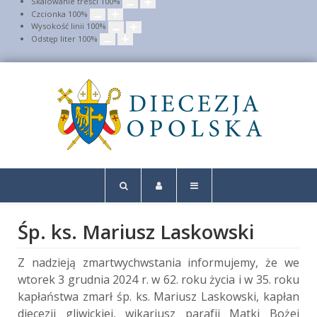
Skalowanie treści
100
%
Czcionka
100
%
Wysokość linii
100
%
Odstęp liter
100
%
Śp. ks. Mariusz Laskowski
Z nadzieją zmartwychwstania informujemy, że we
wtorek 3 grudnia 2024 r. w 62. roku życia i w 35. roku
kapłaństwa zmarł śp. ks. Mariusz Laskowski, kapłan
diecezji gliwickiej, wikariusz parafii Matki Bożej