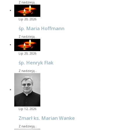
Z nadzieją…
Lip 20, 2026
śp. Maria Hoffmann
Z nadzieją…
Lip 20, 2026
śp. Henryk Flak
Z nadzieją…
Lip 12, 2026
Zmarł ks. Marian Wanke
Z nadzieją…