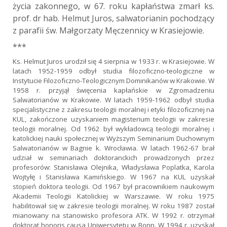
życia zakonnego, w 67. roku kapłaństwa zmarł ks.
prof. dr hab. Helmut Juros, salwatorianin pochodzący
z parafii św. Małgorzaty Męczennicy w Krasiejowie.
***
Ks. Helmut Juros urodził się 4 sierpnia w 1933 r. w Krasiejowie. W
latach 1952-1959 odbył studia filozoficzno-teologiczne w
Instytucie Filozoficzno-Teologicznym Dominikanów w Krakowie. W
1958 r. przyjął święcenia kapłańskie w Zgromadzeniu
Salwatorianów w Krakowie. W latach 1959-1962 odbył studia
specjalistyczne z zakresu teologii moralnej i etyki filozoficznej na
KUL, zakończone uzyskaniem magisterium teologii w zakresie
teologii moralnej. Od 1962 był wykładowcą teologii moralnej i
katolickiej nauki społecznej w Wyższym Seminarium Duchownym
Salwatorianów w Bagnie k. Wrocławia. W latach 1962-67 brał
udział w seminariach doktoranckich prowadzonych przez
profesorów: Stanisława Olejnika, Władysława Poplatka, Karola
Wojtyłę i Stanisława Kamińskiego. W 1967 na KUL uzyskał
stopień doktora teologii. Od 1967 był pracownikiem naukowym
Akademii Teologii Katolickiej w Warszawie. W roku 1975
habilitował się w zakresie teologii moralnej. W roku 1987 został
mianowany na stanowisko profesora ATK. W 1992 r. otrzymał
doktorat honoris causa Uniwersytetu w Bonn. W 1994 r. uzyskał