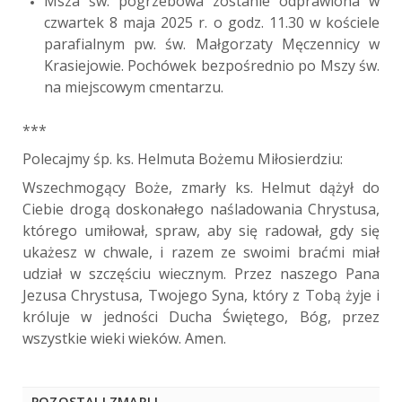
Msza św. pogrzebowa zostanie odprawiona w
czwartek 8 maja 2025 r. o godz. 11.30 w kościele
parafialnym pw. św. Małgorzaty Męczennicy w
Krasiejowie. Pochówek bezpośrednio po Mszy św.
na miejscowym cmentarzu.
***
Polecajmy śp. ks. Helmuta Bożemu Miłosierdziu:
Wszechmogący Boże, zmarły ks. Helmut dążył do
Ciebie drogą doskonałego naśladowania Chrystusa,
którego umiłował, spraw, aby się radował, gdy się
ukażesz w chwale, i razem ze swoimi braćmi miał
udział w szczęściu wiecznym. Przez naszego Pana
Jezusa Chrystusa, Twojego Syna, który z Tobą żyje i
króluje w jedności Ducha Świętego, Bóg, przez
wszystkie wieki wieków. Amen.
POZOSTALI ZMARLI