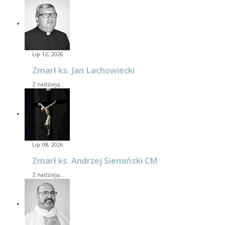
Lip 12, 2026
Zmarł ks. Jan Lachowiecki
Z nadzieją…
Lip 08, 2026
Zmarł ks. Andrzej Siemiński CM
Z nadzieją…