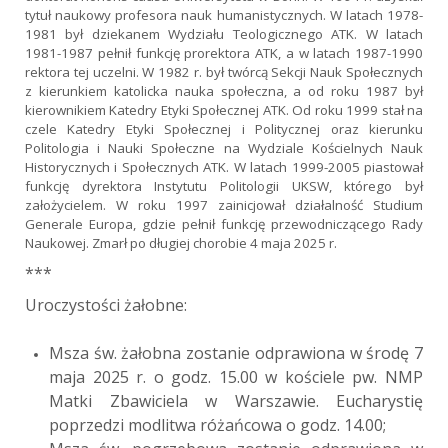
tytuł naukowy profesora nauk humanistycznych. W latach 1978-
1981 był dziekanem Wydziału Teologicznego ATK. W latach
1981-1987 pełnił funkcję prorektora ATK, a w latach 1987-1990
rektora tej uczelni. W 1982 r. był twórcą Sekcji Nauk Społecznych
z kierunkiem katolicka nauka społeczna, a od roku 1987 był
kierownikiem Katedry Etyki Społecznej ATK. Od roku 1999 stał na
czele Katedry Etyki Społecznej i Politycznej oraz kierunku
Politologia i Nauki Społeczne na Wydziale Kościelnych Nauk
Historycznych i Społecznych ATK. W latach 1999-2005 piastował
funkcję dyrektora Instytutu Politologii UKSW, którego był
założycielem. W roku 1997 zainicjował działalność Studium
Generale Europa, gdzie pełnił funkcję przewodniczącego Rady
Naukowej. Zmarł po długiej chorobie 4 maja 2025 r.
***
Uroczystości żałobne:
Msza św. żałobna zostanie odprawiona w środę 7
maja 2025 r. o godz. 15.00 w kościele pw. NMP
Matki Zbawiciela w Warszawie. Eucharystię
poprzedzi modlitwa różańcowa o godz. 14.00;