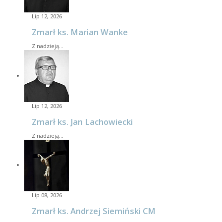
Lip 12, 2026
Zmarł ks. Marian Wanke
Z nadzieją…
Lip 12, 2026
Zmarł ks. Jan Lachowiecki
Z nadzieją…
Lip 08, 2026
Zmarł ks. Andrzej Siemiński CM