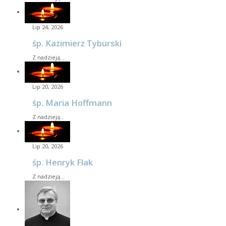
Lip 24, 2026
śp. Kazimierz Tyburski
Z nadzieją…
Lip 20, 2026
śp. Maria Hoffmann
Z nadzieją…
Lip 20, 2026
śp. Henryk Flak
Z nadzieją…