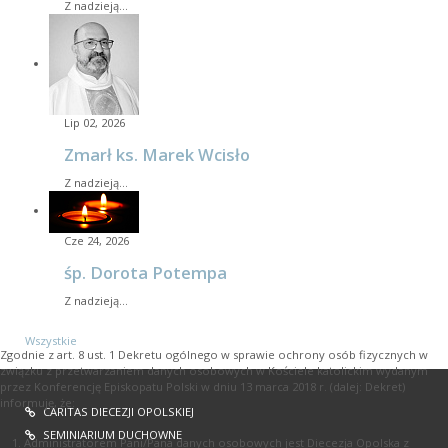
Z nadzieją…
Lip 02, 2026
Zmarł ks. Marek Wcisło
Z nadzieją…
Cze 24, 2026
śp. Dorota Potempa
Z nadzieją…
Wszystkie
Zgodnie z art. 8 ust. 1 Dekretu ogólnego w sprawie ochrony osób fizycznych w
związku z przetwarzaniem danych osobowych w Kościele katolickim wydanym
przez Konferencję Episkopatu Polski w dniu 13 marca 2018 r. (dalej: Dekret)
informuję, że:
CARITAS DIECEZJI OPOLSKIEJ
SEMINIARIUM DUCHOWNE
Administratorem Pani/Pana danych osobowych jest Diecezja Opolska z