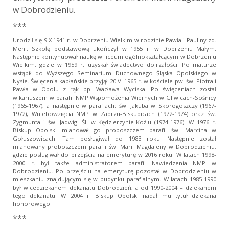
w Dobrodzieniu.
***
Urodził się 9 X 1941 r. w Dobrzeniu Wielkim w rodzinie Pawła i Pauliny zd.
Mehl. Szkołę podstawową ukończył w 1955 r. w Dobrzeniu Małym.
Następnie kontynuował naukę w liceum ogólnokształcącym w Dobrzeniu
Wielkim, gdzie w 1959 r. uzyskał świadectwo dojrzałości. Po maturze
wstąpił do Wyższego Seminarium Duchownego Śląska Opolskiego w
Nysie. Święcenia kapłańskie przyjął 20 VI 1965 r. w kościele pw. św. Piotra i
Pawła w Opolu z rąk bp. Wacława Wyciska. Po święceniach został
wikariuszem w parafii NMP Wspomożenia Wiernych w Gliwicach-Sośnicy
(1965-1967), a następnie w parafiach: św. Jakuba w Skorogoszczy (1967-
1972), Wniebowzięcia NMP w Zabrzu-Biskupicach (1972-1974) oraz św.
Zygmunta i św. Jadwigi Śl. w Kędzierzynie-Koźlu (1974-1976). W 1976 r.
Biskup Opolski mianował go proboszczem parafii św. Marcina w
Gołuszowicach. Tam posługiwał do 1983 roku. Następnie został
mianowany proboszczem parafii św. Marii Magdaleny w Dobrodzieniu,
gdzie posługiwał do przejścia na emeryturę w 2016 roku. W latach 1998-
2000 r. był także administratorem parafii Nawiedzenia NMP w
Dobrodzieniu. Po przejściu na emeryturę pozostał w Dobrodzieniu w
mieszkaniu znajdującym się w budynku parafialnym. W latach 1985-1990
był wicedziekanem dekanatu Dobrodzień, a od 1990-2004 – dziekanem
tego dekanatu. W 2004 r. Biskup Opolski nadał mu tytuł dziekana
honorowego.
***