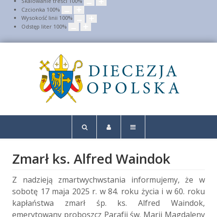
Skalowanie treści
100
%
Czcionka
100
%
Wysokość linii
100
%
Odstęp liter
100
%
Zmarł ks. Alfred Waindok
Z nadzieją zmartwychwstania informujemy, że w
sobotę 17 maja 2025 r. w 84. roku życia i w 60. roku
kapłaństwa zmarł śp. ks. Alfred Waindok,
emerytowany proboszcz Parafii św. Marii Magdaleny