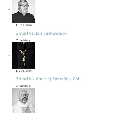
Lip 12, 2026
Zmarł ks. Jan Lachowiecki
Z nadzieją…
Lip 08, 2026
Zmarł ks. Andrzej Siemiński CM
Z nadzieją…