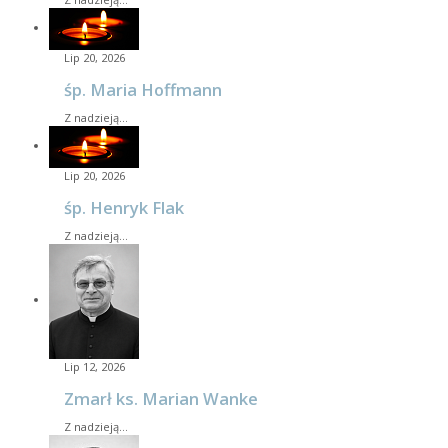
Lip 20, 2026
śp. Maria Hoffmann
Z nadzieją…
Lip 20, 2026
śp. Henryk Flak
Z nadzieją…
Lip 12, 2026
Zmarł ks. Marian Wanke
Z nadzieją…