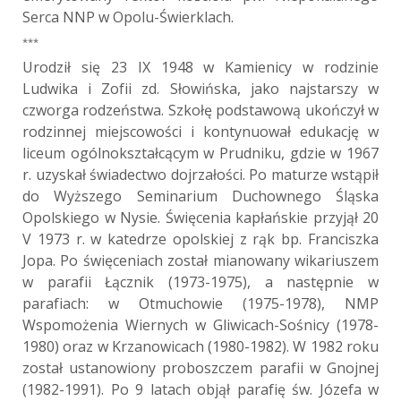
Serca NNP w Opolu-Świerklach.
***
Urodził się 23 IX 1948 w Kamienicy w rodzinie
Ludwika i Zofii zd. Słowińska, jako najstarszy w
czworga rodzeństwa. Szkołę podstawową ukończył w
rodzinnej miejscowości i kontynuował edukację w
liceum ogólnokształcącym w Prudniku, gdzie w 1967
r. uzyskał świadectwo dojrzałości. Po maturze wstąpił
do Wyższego Seminarium Duchownego Śląska
Opolskiego w Nysie. Święcenia kapłańskie przyjął 20
V 1973 r. w katedrze opolskiej z rąk bp. Franciszka
Jopa. Po święceniach został mianowany wikariuszem
w parafii Łącznik (1973-1975), a następnie w
parafiach: w Otmuchowie (1975-1978), NMP
Wspomożenia Wiernych w Gliwicach-Sośnicy (1978-
1980) oraz w Krzanowicach (1980-1982). W 1982 roku
został ustanowiony proboszczem parafii w Gnojnej
(1982-1991). Po 9 latach objął parafię św. Józefa w