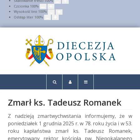
Skalowanie treści
100
%
Czcionka
100
%
Wysokość linii
100
%
Odstęp liter
100
%
Zmarł ks. Tadeusz Romanek
Z nadzieją zmartwychwstania informujemy, że w
poniedziałek 1 grudnia 2025 r. w 78. roku życia i w 53.
roku kapłaństwa zmarł ks. Tadeusz Romanek,
emerytowany rektor kościoła pw. Niepokalanego