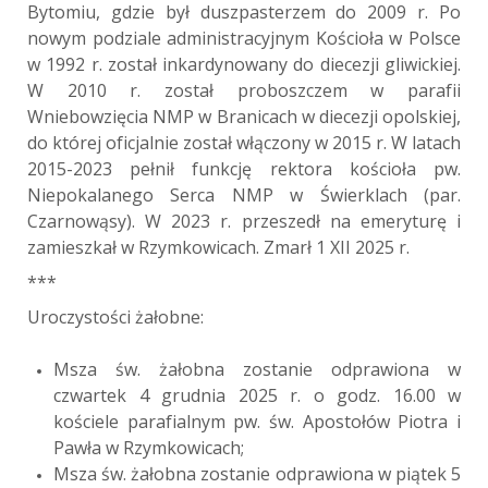
Bytomiu, gdzie był duszpasterzem do 2009 r. Po
nowym podziale administracyjnym Kościoła w Polsce
w 1992 r. został inkardynowany do diecezji gliwickiej.
W 2010 r. został proboszczem w parafii
Wniebowzięcia NMP w Branicach w diecezji opolskiej,
do której oficjalnie został włączony w 2015 r. W latach
2015-2023 pełnił funkcję rektora kościoła pw.
Niepokalanego Serca NMP w Świerklach (par.
Czarnowąsy). W 2023 r. przeszedł na emeryturę i
zamieszkał w Rzymkowicach. Zmarł 1 XII 2025 r.
***
Uroczystości żałobne:
Msza św. żałobna zostanie odprawiona w
czwartek 4 grudnia 2025 r. o godz. 16.00 w
kościele parafialnym pw. św. Apostołów Piotra i
Pawła w Rzymkowicach;
Msza św. żałobna zostanie odprawiona w piątek 5