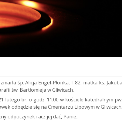
arła śp. Alicja Engel-Płonka, l. 82, matka ks. Jakuba
arafii św. Bartłomieja w Gliwicach.
 lutego br. o godz. 11.00 w kościele katedralnym pw.
hówek odbędzie się na Cmentarzu Lipowym w Gliwicach.
zny odpoczynek racz jej dać, Panie…