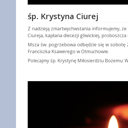
śp. Krystyna Ciurej
Z nadzieją zmartwychwstania informujemy, że z
Ciureja, kapłana diecezji gliwickiej, proboszcza
Msza św. pogrzebowa odbędzie się w sobotę 21 
Franciszka Ksawerego w Otmuchowie.
Polecajmy śp. Krystynę Miłosierdziu Bożemu: W