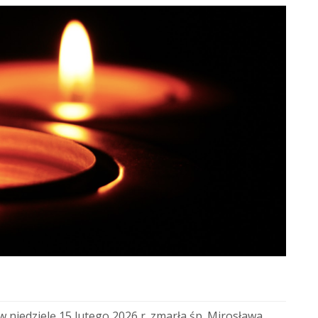
 niedzielę 15 lutego 2026 r. zmarła śp. Mirosława