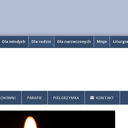
Dla młodych
Dla rodzin
Dla narzeczonych
Misje
Liturgi
CHOWNI
PARAFIE
PIELGRZYMKA
KONTAKT