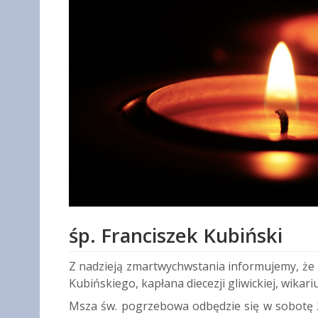
śp. Franciszek Kubiński
Z nadzieją zmartwychwstania informujemy, że zm
Kubińskiego, kapłana diecezji gliwickiej, wika
Msza św. pogrzebowa odbędzie się w sobotę 21