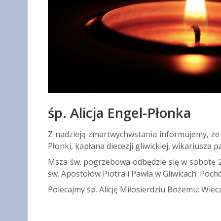
śp. Alicja Engel-Płonka
Z nadzieją zmartwychwstania informujemy, że zm
Płonki, kapłana diecezji gliwickiej, wikariusza p
Msza św. pogrzebowa odbędzie się w sobotę 21
św. Apostołów Piotra i Pawła w Gliwicach. Poc
Polecajmy śp. Alicję Miłosierdziu Bożemu: Wiec