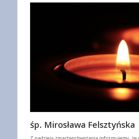
śp. Mirosława Felsztyńska
Z nadzieją zmartwychwstania informujemy, że w