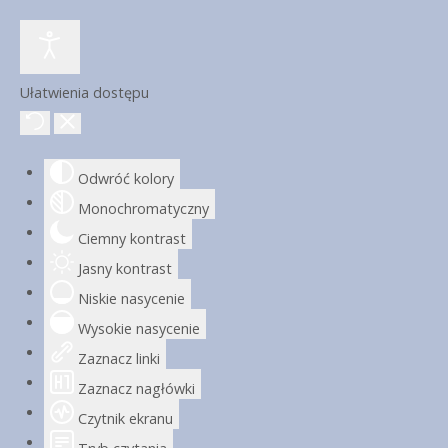
Ułatwienia dostępu
Odwróć kolory
Monochromatyczny
Ciemny kontrast
Jasny kontrast
Niskie nasycenie
Wysokie nasycenie
Zaznacz linki
Zaznacz nagłówki
Czytnik ekranu