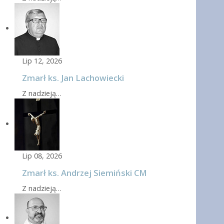
Lip 12, 2026
Zmarł ks. Jan Lachowiecki
Z nadzieją…
Lip 08, 2026
Zmarł ks. Andrzej Siemiński CM
Z nadzieją…