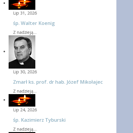
Lip 31, 2026
śp. Walter Koenig
Z nadzieją…
Lip 30, 2026
Zmarł ks. prof. dr hab. Józef Mikołajec
Z nadzieją…
Lip 24, 2026
śp. Kazimierz Tyburski
Z nadzieją…