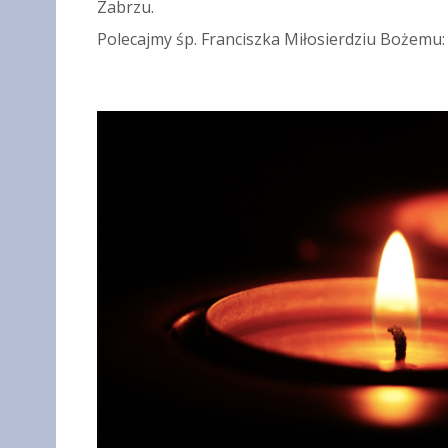
Zabrzu.
Polecajmy śp. Franciszka Miłosierdziu Bożemu