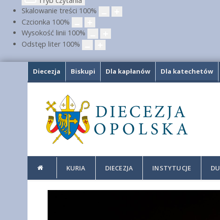
Tryb czytania
Skalowanie treści
100
%
Czcionka
100
%
Wysokość linii
100
%
Odstęp liter
100
%
Diecezja
Biskupi
Dla kapłanów
Dla katechetów
KURIA
DIECEZJA
INSTYTUCJE
DU