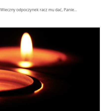
: Wieczny odpoczynek racz mu dać, Panie…