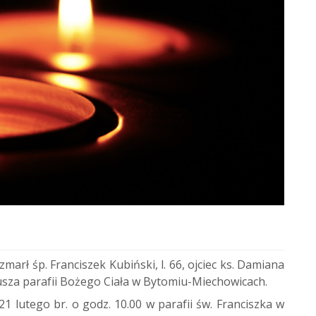
arł śp. Franciszek Kubiński, l. 66, ojciec ks. Damiana
riusza parafii Bożego Ciała w Bytomiu-Miechowicach.
 lutego br. o godz. 10.00 w parafii św. Franciszka w