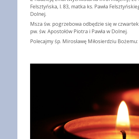
Felsztyńska, l. 83, matka ks. Pawła Felsztyński
Dolnej.
Msza św. pogrzebowa odbędzie się w czwartek 1
pw. św. Apostołów Piotra i Pawła w Dolnej.
Polecajmy śp. Mirosławę Miłosierdziu Bożemu: