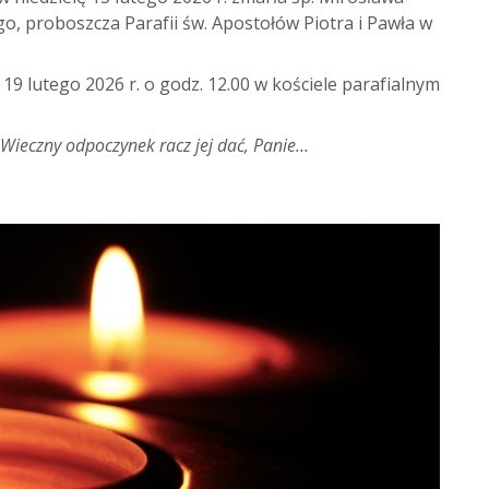
ego, proboszcza Parafii św. Apostołów Piotra i Pawła w
9 lutego 2026 r. o godz. 12.00 w kościele parafialnym
Wieczny odpoczynek racz jej dać, Panie…