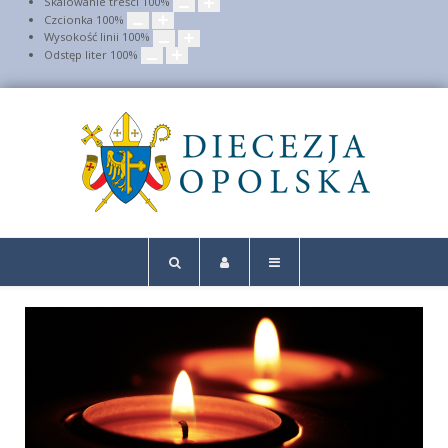
Skalowanie treści
100
%
Czcionka
100
%
Wysokość linii
100
%
Odstęp liter
100
%