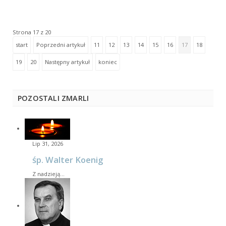
Strona 17 z 20
start
Poprzedni artykuł
11
12
13
14
15
16
17
18
19
20
Następny artykuł
koniec
POZOSTALI ZMARLI
Lip 31, 2026
śp. Walter Koenig
Z nadzieją…