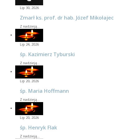
Lip 30, 2026
Zmarł ks. prof. dr hab. Józef Mikołajec
Z nadzieją…
Lip 24, 2026
śp. Kazimierz Tyburski
Z nadzieją…
Lip 20, 2026
śp. Maria Hoffmann
Z nadzieją…
Lip 20, 2026
śp. Henryk Flak
Z nadzieją…