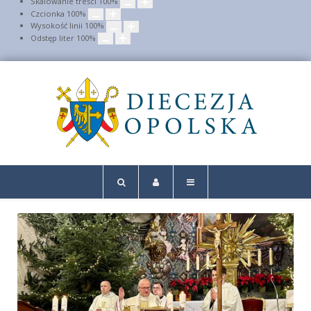
Skalowanie treści
100
%
Czcionka
100
%
Wysokość linii
100
%
Odstęp liter
100
%