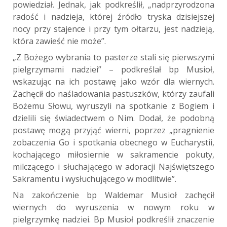
powiedział. Jednak, jak podkreślił, „nadprzyrodzona
radość i nadzieja, której źródło tryska dzisiejszej
nocy przy stajence i przy tym ołtarzu, jest nadzieją,
która zawieść nie może”.
„Z Bożego wybrania to pasterze stali się pierwszymi
pielgrzymami nadziei” – podkreślał bp Musioł,
wskazując na ich postawę jako wzór dla wiernych.
Zachęcił do naśladowania pastuszków, którzy zaufali
Bożemu Słowu, wyruszyli na spotkanie z Bogiem i
dzielili się świadectwem o Nim. Dodał, że podobną
postawę mogą przyjąć wierni, poprzez „pragnienie
zobaczenia Go i spotkania obecnego w Eucharystii,
kochającego miłosiernie w sakramencie pokuty,
milczącego i słuchającego w adoracji Najświętszego
Sakramentu i wysłuchującego w modlitwie”.
Na zakończenie bp Waldemar Musioł zachęcił
wiernych do wyruszenia w nowym roku w
pielgrzymkę nadziei. Bp Musioł podkreślił znaczenie