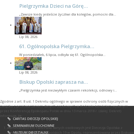
Pielgrzymka Dzieci na Górę…
„Zawsze kiedy jesteście życzliwi dla kolegów, pomocni dla…
Lip 08, 2026
61. Ogólnopolska Pielgrzymka…
W poniedziałek, 6 lipca, odbyła się 61. Ogólnopolska…
Lip 08, 2026
Biskup Opolski zaprasza na…
„Pielgrzymka jest niezwykłym czasem rekolekcji, odnowy i…
Zgodnie z art. 8 ust. 1 Dekretu ogólnego w sprawie ochrony osób fizycznych w
związku z przetwarzaniem danych osobowych w Kościele katolickim wydanym
przez Konferencję Episkopatu Polski w dniu 13 marca 2018 r. (dalej: Dekret)
informuję, że:
CARITAS DIECEZJI OPOLSKIEJ
SEMINIARIUM DUCHOWNE
Administratorem Pani/Pana danych osobowych jest Diecezja Opolska z
MUZEUM DIECEZJALNE
siedzibą przy ul. Książąt Opolskich 19 w Opolu, reprezentowana przez Biskupa