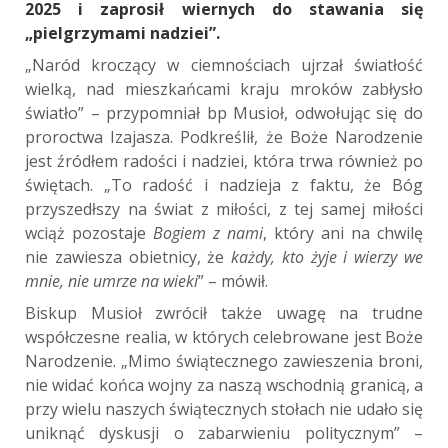
2025 i zaprosił wiernych do stawania się
„pielgrzymami nadziei”.
„Naród kroczący w ciemnościach ujrzał światłość
wielką, nad mieszkańcami kraju mroków zabłysło
światło” – przypomniał bp Musioł, odwołując się do
proroctwa Izajasza. Podkreślił, że Boże Narodzenie
jest źródłem radości i nadziei, która trwa również po
świętach. „To radość i nadzieja z faktu, że Bóg
przyszedłszy na świat z miłości, z tej samej miłości
wciąż pozostaje
Bogiem z nami
, który ani na chwilę
nie zawiesza obietnicy, że
każdy, kto żyje i wierzy we
mnie, nie umrze na wieki
” – mówił.
Biskup Musioł zwrócił także uwagę na trudne
współczesne realia, w których celebrowane jest Boże
Narodzenie. „Mimo świątecznego zawieszenia broni,
nie widać końca wojny za naszą wschodnią granicą, a
przy wielu naszych świątecznych stołach nie udało się
uniknąć dyskusji o zabarwieniu politycznym” –