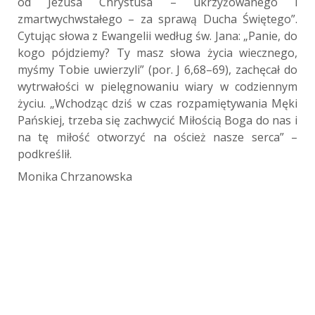
od Jezusa Chrystusa – ukrzyżowanego i
zmartwychwstałego – za sprawą Ducha Świętego”.
Cytując słowa z Ewangelii według św. Jana: „Panie, do
kogo pójdziemy? Ty masz słowa życia wiecznego,
myśmy Tobie uwierzyli” (por. J 6,68–69), zachęcał do
wytrwałości w pielęgnowaniu wiary w codziennym
życiu. „Wchodząc dziś w czas rozpamiętywania Męki
Pańskiej, trzeba się zachwycić Miłością Boga do nas i
na tę miłość otworzyć na oścież nasze serca” –
podkreślił.
Monika Chrzanowska