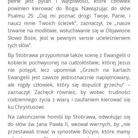
pełne jest pytań i wątpliwości, które człowiek
powinien kierować do Boga. Nawiązując do słów
Psalmu 25: „Daj mi poznać drogi Twoje, Panie, i
naucz mnie Twoich ścieżek”, zaznaczył, że „nasze
trwanie na modlitwie, wsłuchiwanie się w Objawione
Słowo Boże, jest w pewnym sensie ucieleśnieniem
tych słów”.
Bp Stobrawa przypomniał także scenę z Ewangelii o
kobiecie pochwyconej na cudzołóstwie, której Jezus
nie potępił, lecz upomniał. „Grzech na kartach
Ewangelii jest zawsze jednoznacznie napiętnowany,
ale nigdy człowiek, który się dopuścił grzechu” –
zaznaczył. Zachęcił również, by wobec trudności
codziennego życia z wiarą i zaufaniem kierować się
ku Chrystusowi.
Na zakończenie homilii bp Stobrawa, odwołując się
do słów św. Jana Pawła II, wezwał wiernych, by „nie
przestawali trwać w synostwie Bożym, które mamy