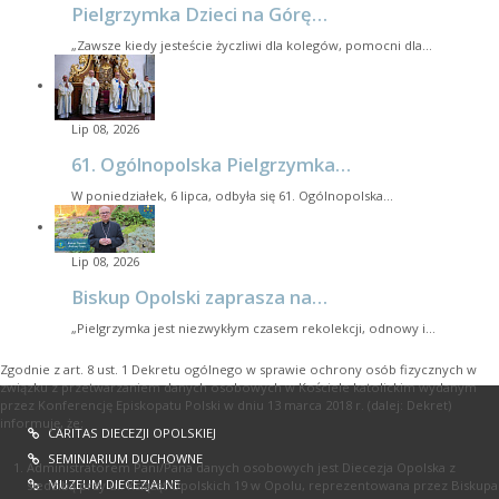
Pielgrzymka Dzieci na Górę…
„Zawsze kiedy jesteście życzliwi dla kolegów, pomocni dla…
Lip 08, 2026
61. Ogólnopolska Pielgrzymka…
W poniedziałek, 6 lipca, odbyła się 61. Ogólnopolska…
Lip 08, 2026
Biskup Opolski zaprasza na…
„Pielgrzymka jest niezwykłym czasem rekolekcji, odnowy i…
Zgodnie z art. 8 ust. 1 Dekretu ogólnego w sprawie ochrony osób fizycznych w
związku z przetwarzaniem danych osobowych w Kościele katolickim wydanym
przez Konferencję Episkopatu Polski w dniu 13 marca 2018 r. (dalej: Dekret)
informuję, że:
CARITAS DIECEZJI OPOLSKIEJ
SEMINIARIUM DUCHOWNE
Administratorem Pani/Pana danych osobowych jest Diecezja Opolska z
MUZEUM DIECEZJALNE
siedzibą przy ul. Książąt Opolskich 19 w Opolu, reprezentowana przez Biskupa