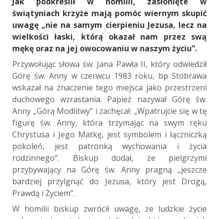
Jak podkreślił w homilii, zasłonięte w
świątyniach krzyże mają pomóc wiernym skupić
uwagę „nie na samym cierpieniu Jezusa, lecz na
wielkości łaski, którą okazał nam przez swą
mękę oraz na jej owocowaniu w naszym życiu”.
Przywołując słowa św. Jana Pawła II, który odwiedził
Górę św. Anny w czerwcu 1983 roku, bp Stobrawa
wskazał na znaczenie tego miejsca jako przestrzeni
duchowego wzrastania. Papież nazywał Górę św.
Anny „Górą Modlitwy” i zachęcał: „Wpatrujcie się w tę
figurę św. Anny, która trzymając na swym ręku
Chrystusa i Jego Matkę, jest symbolem i łączniczką
pokoleń, jest patronką wychowania i życia
rodzinnego”. Biskup dodał, że pielgrzymi
przybywający na Górę św. Anny pragną „jeszcze
bardziej przylgnąć do Jezusa, który jest Drogą,
Prawdą i Życiem”.
W homilii biskup zwrócił uwagę, że ludzkie życie