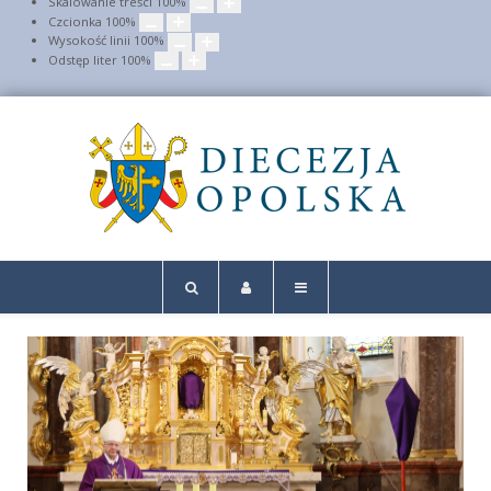
Skalowanie treści
100
%
Czcionka
100
%
Wysokość linii
100
%
Odstęp liter
100
%