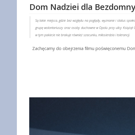
Dom Nadziei dla Bezdomny
Są takie miejsca, gdzie bez względu na poglądy, wyznanie i status spo
grupę wolontariuszy oraz osoby duchowne w Opolu przy ulicy Książąt Op
w tym pakiecie nie brakuje również szacunku, miłosierdzia i tolerancji.
Zachęcamy do obejrzenia filmu poświęconemu Dom