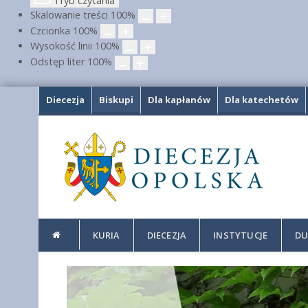
Tryb czytania
Skalowanie treści
100
%
Czcionka
100
%
Wysokość linii
100
%
Odstęp liter
100
%
Diecezja
Biskupi
Dla kapłanów
Dla katechetów
KURIA
DIECEZJA
INSTYTUCJE
DU