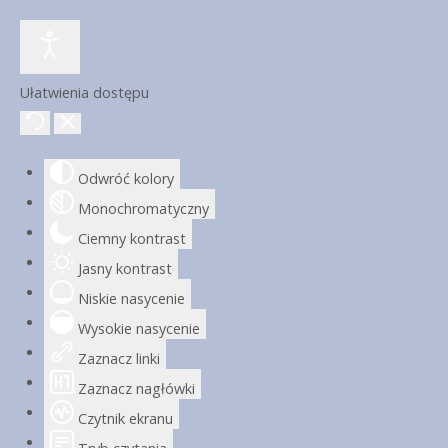
Ułatwienia dostępu
Odwróć kolory
Monochromatyczny
Ciemny kontrast
Jasny kontrast
Niskie nasycenie
Wysokie nasycenie
Zaznacz linki
Zaznacz nagłówki
Czytnik ekranu