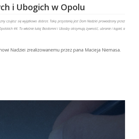
ch i Ubogich w Opolu
łeczny czujesz się wyjątkowo dobrze. Taką przystanią jest Dom Nadziei prowadzony przez
olskich 44. To właśnie tutaj Bezdomni i Ubodzy otrzymują żywność, ubranie i kąpiel, a
owi Nadziei zrealizowanemu przez pana Macieja Niemasa.