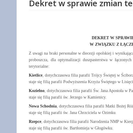
Dekret w sprawie zmian te
DEKRET W SPRAWI
W ZWIĄZKU Z ŁĄCZE
Z uwagi na braki personalne w diecezji opolskiej i wynikającą
proboszcza, dla optymalizacji duszpasterstwa w łączonych
terytorialne:
Kietlice
, dotychczasowa filia parafii Trójcy Świętej w Ścibo
staje się filią parafii Podwyższenia Krzyża Świętego w Lisięc
Kozielno
, dotychczasowa filia parafii Św. Jana Apostoła w P
staje się filią parafii św. Jerzego w Kamienicy.
Nowa Schodnia
, dotychczasowa filia parafii Matki Bożej R
staje się filią parafii św. Jana Chrzciciela w Ozimku.
Rzepce
, dotychczasowa filia parafii Narodzenia NMP w Kier
staje się filią parafii św. Bartłomieja w Głogówku.