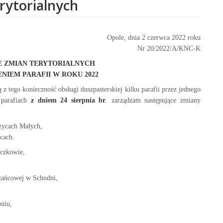
rytorialnych
Opole, dnia 2 czerwca 2022 roku
Nr 20/2022/A/KNC-K
E ZMIAN TERYTORIALNYCH
NIEM PARAFII W ROKU 2022
 z tego konieczność obsługi duszpasterskiej kilku parafii przez jednego
 parafiach
z dniem 24 sierpnia br
. zarządzam następujące zmiany
rzycach Małych,
icach.
aczkowie,
óżańcowej w Schodni,
pniu,