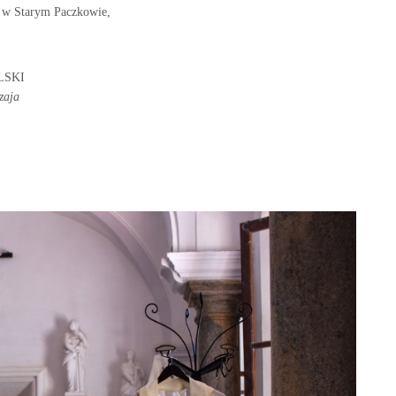
h w Starym Paczkowie,
LSKI
aja