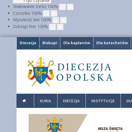
Tryb czytania
Skalowanie treści
100
%
Czcionka
100
%
Wysokość linii
100
%
Odstęp liter
100
%
Diecezja
Biskupi
Dla kapłanów
Dla katechetów
KURIA
DIECEZJA
INSTYTUCJE
DU