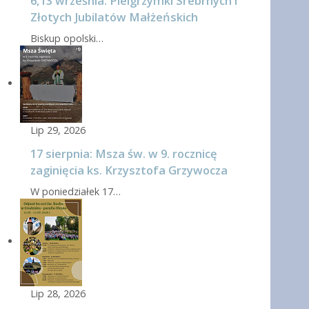
6,13 września: Pielgrzymki Srebrnych i
Złotych Jubilatów Małżeńskich
Biskup opolski…
Lip 29, 2026
17 sierpnia: Msza św. w 9. rocznicę
zaginięcia ks. Krzysztofa Grzywocza
W poniedziałek 17…
Lip 28, 2026