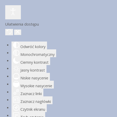
Ułatwienia dostępu
Odwróć kolory
Monochromatyczny
Ciemny kontrast
Jasny kontrast
Niskie nasycenie
Wysokie nasycenie
Zaznacz linki
Zaznacz nagłówki
Czytnik ekranu