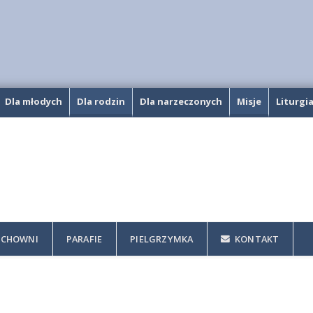
Dla młodych
Dla rodzin
Dla narzeczonych
Misje
Liturgi
CHOWNI
PARAFIE
PIELGRZYMKA
KONTAKT