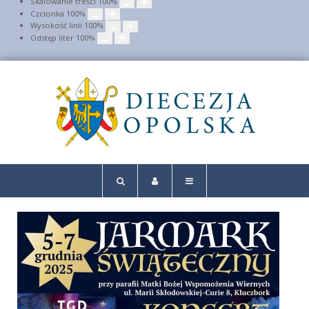
Skalowanie treści
100
%
Czcionka
100
%
Wysokość linii
100
%
Odstęp liter
100
%