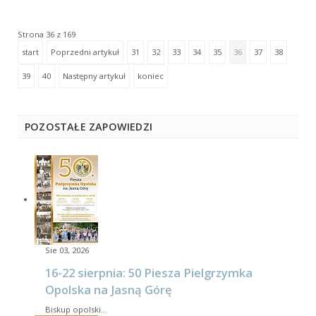
Strona 36 z 169
start
Poprzedni artykuł
31
32
33
34
35
36
37
38
39
40
Następny artykuł
koniec
POZOSTAŁE ZAPOWIEDZI
Sie 03, 2026
16-22 sierpnia: 50 Piesza Pielgrzymka
Opolska na Jasną Górę
Biskup opolski…