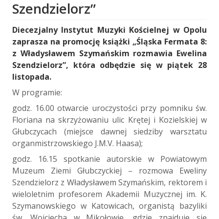
Szendzielorz”
Diecezjalny Instytut Muzyki Kościelnej w Opolu
zaprasza na promocję książki „Śląska Fermata 8:
z Władysławem Szymańskim rozmawia Ewelina
Szendzielorz”, która odbędzie się w piątek 28
listopada.
W programie:
godz. 16.00 otwarcie uroczystości przy pomniku św.
Floriana na skrzyżowaniu ulic Krętej i Kozielskiej w
Głubczycach (miejsce dawnej siedziby warsztatu
organmistrzowskiego J.M.V. Haasa);
godz. 16.15 spotkanie autorskie w Powiatowym
Muzeum Ziemi Głubczyckiej – rozmowa Eweliny
Szendzielorz z Władysławem Szymańskim, rektorem i
wieloletnim profesorem Akademii Muzycznej im. K.
Szymanowskiego w Katowicach, organistą bazyliki
św. Wojciecha w Mikołowie, gdzie znajduje się