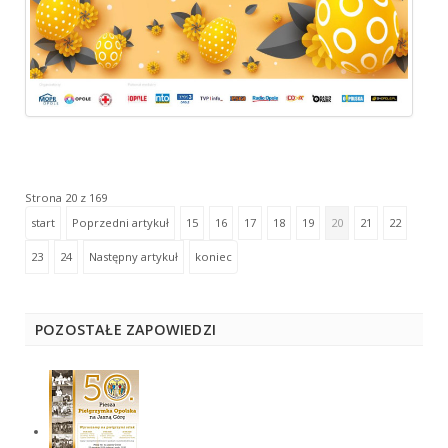
Strona 20 z 169
start
Poprzedni artykuł
15
16
17
18
19
20
21
22
23
24
Następny artykuł
koniec
POZOSTAŁE ZAPOWIEDZI