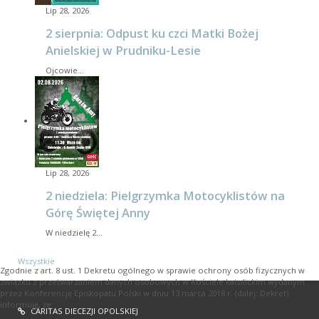
Lip 28, 2026
2 sierpnia: Odpust ku czci Matki Bożej
Anielskiej w Prudniku-Lesie
Ojcowie…
Lip 28, 2026
2 niedziela: Pielgrzymka Motocyklistów na
Górę Świętej Anny
W niedzielę 2…
Wszystkie
Zgodnie z art. 8 ust. 1 Dekretu ogólnego w sprawie ochrony osób fizycznych w
związku z przetwarzaniem danych osobowych w Kościele katolickim wydanym
przez Konferencję Episkopatu Polski w dniu 13 marca 2018 r. (dalej: Dekret)
informuję, że:
CARITAS DIECEZJI OPOLSKIEJ