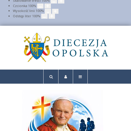
Skalowanie treści
100
%
Czcionka
100
%
Wysokość linii
100
%
Odstęp liter
100
%