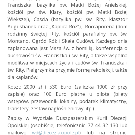
Franciszka, bazylika pw. Matki Bożej Anielskiej,
kościół pw. św. Klary, kościół pw. Matki Bożej
Większej), Cascia (bazylika pw. św. Rity, klasztor
Augustianek oraz „Kaplica Róż”), Roccaporena (dom
rodzinny świętej Rity, kościół parafialny pw. św.
Montano, Ogród Róż i Skała Cudów). Każdego dnia
zaplanowana jest Msza św. z homilią, konferencja o
duchowości św. Franciszka i św. Rity, a także wspólna
modlitwa w miejscach życia i cudów św. Franciszka i
św. Rity. Pielgrzymka przyjmie formę rekolekcji, także
dla kapłanów.
Koszt: 2000 zł i 530 Euro (zaliczka 1000 zł przy
zapisie) oraz 100 Euro płatne u pilota (bilety
wstępów, przewodnik lokalny, podatek klimatyczny,
transfery, zestaw nagłośnieniowy. itp.).
Zapisy w Wydziale Duszpasterskim Kurii Diecezji
Opolskiej (osobiście, telefonicznie 77 44 32 130 lub
mailowo
wd@diecezja.opole.pl
) lub na stronie: