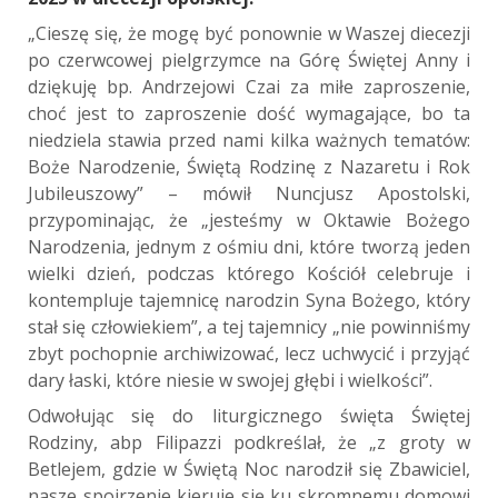
„Cieszę się, że mogę być ponownie w Waszej diecezji
po czerwcowej pielgrzymce na Górę Świętej Anny i
dziękuję bp. Andrzejowi Czai za miłe zaproszenie,
choć jest to zaproszenie dość wymagające, bo ta
niedziela stawia przed nami kilka ważnych tematów:
Boże Narodzenie, Świętą Rodzinę z Nazaretu i Rok
Jubileuszowy” – mówił Nuncjusz Apostolski,
przypominając, że „jesteśmy w Oktawie Bożego
Narodzenia, jednym z ośmiu dni, które tworzą jeden
wielki dzień, podczas którego Kościół celebruje i
kontempluje tajemnicę narodzin Syna Bożego, który
stał się człowiekiem”, a tej tajemnicy „nie powinniśmy
zbyt pochopnie archiwizować, lecz uchwycić i przyjąć
dary łaski, które niesie w swojej głębi i wielkości”.
Odwołując się do liturgicznego święta Świętej
Rodziny, abp Filipazzi podkreślał, że „z groty w
Betlejem, gdzie w Świętą Noc narodził się Zbawiciel,
nasze spojrzenie kieruje się ku skromnemu domowi