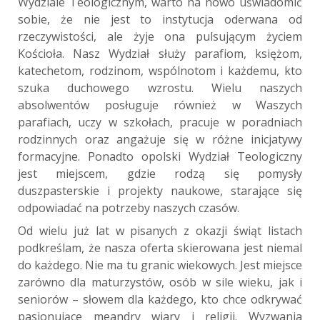
Wydziale Teologicznym, warto na nowo uświadomić
sobie, że nie jest to instytucja oderwana od
rzeczywistości, ale żyje ona pulsującym życiem
Kościoła. Nasz Wydział służy parafiom, księżom,
katechetom, rodzinom, wspólnotom i każdemu, kto
szuka duchowego wzrostu. Wielu naszych
absolwentów posługuje również w Waszych
parafiach, uczy w szkołach, pracuje w poradniach
rodzinnych oraz angażuje się w różne inicjatywy
formacyjne. Ponadto opolski Wydział Teologiczny
jest miejscem, gdzie rodzą się pomysły
duszpasterskie i projekty naukowe, starające się
odpowiadać na potrzeby naszych czasów.
Od wielu już lat w pisanych z okazji świąt listach
podkreślam, że nasza oferta skierowana jest niemal
do każdego. Nie ma tu granic wiekowych. Jest miejsce
zarówno dla maturzystów, osób w sile wieku, jak i
seniorów – słowem dla każdego, kto chce odkrywać
pasjonujące meandry wiary i religii. Wyzwania