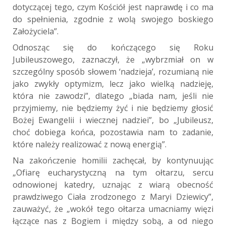
dotyczącej tego, czym Kościół jest naprawdę i co ma
do spełnienia, zgodnie z wolą swojego boskiego
Założyciela”.
Odnosząc się do kończącego się Roku
Jubileuszowego, zaznaczył, że „wybrzmiał on w
szczególny sposób słowem ‘nadzieja’, rozumianą nie
jako zwykły optymizm, lecz jako wielką nadzieję,
która nie zawodzi”, dlatego „biada nam, jeśli nie
przyjmiemy, nie będziemy żyć i nie będziemy głosić
Bożej Ewangelii i wiecznej nadziei”, bo „Jubileusz,
choć dobiega końca, pozostawia nam to zadanie,
które należy realizować z nową energią”.
Na zakończenie homilii zachęcał, by kontynuując
„Ofiarę eucharystyczną na tym ołtarzu, sercu
odnowionej katedry, uznając z wiarą obecność
prawdziwego Ciała zrodzonego z Maryi Dziewicy”,
zauważyć, że „wokół tego ołtarza umacniamy więzi
łączące nas z Bogiem i między sobą, a od niego