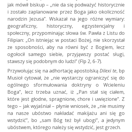
jak mówił biskup – „nie da się podważyć historycznie
i zostało zaplanowane przez Boga jako okoliczność
narodzin Jezusa”. Wskazał na jego różne wymiary:
geograficzny, historyczny, egzystencjalny i
społeczny, przypominając słowa św. Pawła z Listu do
Filipian: „On istniejąc w postaci Bożej, nie skorzystał
ze sposobności, aby na równi być z Bogiem, lecz
ogołocił samego siebie, przyjąwszy postać sługi,
stawszy się podobnym do ludzi” (Flp 2, 6-7).
Przywołując się na adhortację apostolską
Dilexi te
, bp
Musioł cytował, że „nie wystarczy ograniczyć się do
ogólnego sformułowania doktryny o Wcieleniu
Boga”, lecz trzeba uznać, iż „Pan stał się ciałem,
które jest głodne, spragnione, chore i uwięzione”. Z
tego – jak wyjaśniał – płynie wniosek, że „nie musimy
na nasze ubóstwo nakładać makijażu ani się go
wstydzić”, bo „sam Bóg też był ubogi”, a jedynym
ubóstwem, którego należy się wstydzić, jest grzech.