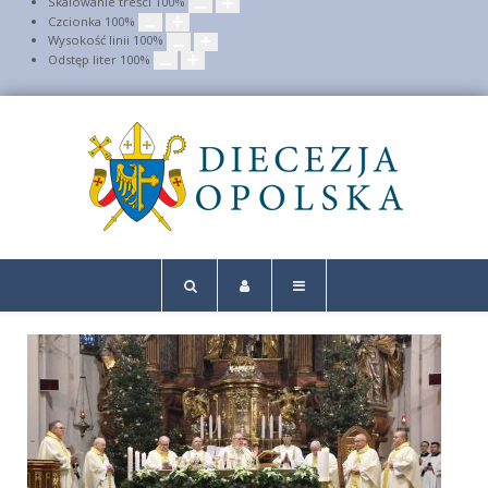
Skalowanie treści
100
%
Czcionka
100
%
Wysokość linii
100
%
Odstęp liter
100
%