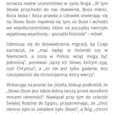
oznacza realne uczestnictwo w życiu Boga. „W tym
Słowie przychodzi do nas zbawienie, Boża miłość,
Boża łaska i Boża prawda a człowiek otwierając się
na Słowo Boże napełnia się tym, co Boże i wchodzi
we współuczestnictwo, które od początku tworzyło
wyjątkową wspólnotę – początki Kościoła” – mówił.
Odnosząc się do doświadczenia migracji, bp Czaja
zaznaczył, że „mąż będąc w Holandii czy w
Niemczech, a żona w Polsce, wciąż mogą być
jednością”, ponieważ „łączy ich Słowo, którym żyją,
czyli Chrystus”, a „to nie jest tylko gadanie, lecz
rzeczywistość dla chrześcijanina, który wierzy”.
Wskazując na postać św. Józefa, biskup podkreślił, że
„Słowo Boże jest także dobrą tarczą przed wszelkimi
mocami ciemności”. Nawiązał przy tym do ucieczki
Świętej Rodziny do Egiptu, przypominając, że „choć
ciemno było to światłem było Słowo”, a Bóg „chroni