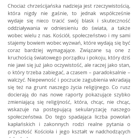
Chociaż chrześcijańska nadzieja jest rzeczywistością,
która nigdy nie gaśnie, to jednak współcześnie
wydaje się nieco tracić swój blask i skuteczność
oddziaływania w odniesieniu do świata, a także
wobec wielu z nas. Kościół, społeczeństwo i my sami
stajemy bowiem wobec wyzwań, które wydają się być
coraz bardziej wymagające. Związane są one z
kruchością światowego porządku i pokoju, który dziś
nie jawi się już jako oczywistość, ale raczej jako stan,
o który trzeba zabiegać, a czasem – paradoksalnie –
walczyć. Niepewność i poczucie zagubienia wkradają
się też na grunt naszego życia religijnego. Co rusz
docierają do nas nowe raporty pokazujące szybko
zmieniającą się religijność, która, chcąc, nie chcąc,
wskazuje na postępującą sekularyzację naszego
społeczeństwa. Do tego spadająca liczba powołań
kapłańskich i zakonnych rodzi realne pytania o
przyszłość Kościoła i jego kształt w nadchodzących