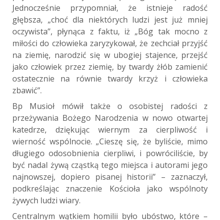
Jednocześnie przypomniał, że istnieje radość
głębsza, „choć dla niektórych ludzi jest już mniej
oczywista”, płynąca z faktu, iż „Bóg tak mocno z
miłości do człowieka zaryzykował, że zechciał przyjść
na ziemię, narodzić się w ubogiej stajence, przejść
jako człowiek przez ziemię, by twardy żłób zamienić
ostatecznie na równie twardy krzyż i człowieka
zbawić”.
Bp Musioł mówił także o osobistej radości z
przeżywania Bożego Narodzenia w nowo otwartej
katedrze, dziękując wiernym za cierpliwość i
wierność wspólnocie. „Cieszę się, że byliście, mimo
długiego odosobnienia cierpliwi, i powróciliście, by
być nadal żywą cząstką tego miejsca i autorami jego
najnowszej, dopiero pisanej historii” – zaznaczył,
podkreślając znaczenie Kościoła jako wspólnoty
żywych ludzi wiary.
Centralnym wątkiem homilii było ubóstwo, które –