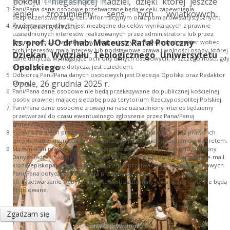
pokoju i niegasnącej nadziei, dzięki której jeszcze
37, e-mail:
iod@diecezja.opole.pl
;
Pani/Pana dane osobowe przetwarzane będą w celu zapewnienia
lepiej zrozumiemy sens tych wyjątkowych,
bezpieczeństwa usług, celu informacyjnym oraz pomiarów statystycznych;
świątecznych dni.
Przetwarzanie danych jest niezbędne do celów wynikających z prawnie
uzasadnionych interesów realizowanych przez administratora lub przez
ks. prof. UO dr hab. Mateusz Rafał Potoczny
stronę trzecią, z wyjątkiem sytuacji, w których nadrzędny charakter wobec
tych interesów mają interesy lub podstawowe prawa i wolności osoby, której
Dziekan Wydziału Teologicznego Uniwersytetu
dane dotyczą, wymagające ochrony danych osobowych, w szczególności, gdy
Opolskiego
osoba, której dane dotyczą, jest dzieckiem;
Odbiorcą Pani/Pana danych osobowych jest Diecezja Opolska oraz Redaktor
Opole, 26 grudnia 2025 r.
Strony.
Pani/Pana dane osobowe nie będą przekazywane do publicznej kościelnej
osoby prawnej mającej siedzibę poza terytorium Rzeczypospolitej Polskiej;
Pani/Pana dane osobowe z uwagi na nasz uzasadniony interes będziemy
przetwarzać do czasu ewentualnego zgłoszenia przez Pana/Panią
skutecznego sprzeciwu;
Posiada Pani/Pan prawo dostępu do treści swoich danych oraz prawo ich
sprostowania, usunięcia lub ograniczenia przetwarzania zgodnie z Dekretem;
Ma Pani/Pan prawo wniesienia skargi do Kościelnego Inspektora Ochrony
Danych (adres: Skwer kard. Stefana Wyszyńskiego 6, 01-015 Warszawa, e-mail:
kiod@episkopat.pl
), gdy uzna Pani/Pan, iż przetwarzanie danych osobowych
Pani/Pana dotyczących narusza przepisy Dekretu;
10. Przetwarzanie odbywa się w sposób zautomatyzowany, ale dane nie będą
profilowane.
Zgadzam się
Polityka prywatności