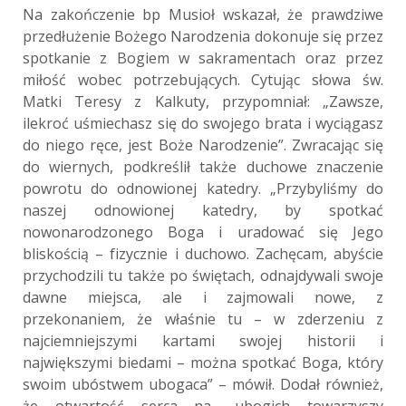
Na zakończenie bp Musioł wskazał, że prawdziwe
przedłużenie Bożego Narodzenia dokonuje się przez
spotkanie z Bogiem w sakramentach oraz przez
miłość wobec potrzebujących. Cytując słowa św.
Matki Teresy z Kalkuty, przypomniał: „Zawsze,
ilekroć uśmiechasz się do swojego brata i wyciągasz
do niego ręce, jest Boże Narodzenie”. Zwracając się
do wiernych, podkreślił także duchowe znaczenie
powrotu do odnowionej katedry. „Przybyliśmy do
naszej odnowionej katedry, by spotkać
nowonarodzonego Boga i uradować się Jego
bliskością – fizycznie i duchowo. Zachęcam, abyście
przychodzili tu także po świętach, odnajdywali swoje
dawne miejsca, ale i zajmowali nowe, z
przekonaniem, że właśnie tu – w zderzeniu z
najciemniejszymi kartami swojej historii i
największymi biedami – można spotkać Boga, który
swoim ubóstwem ubogaca” – mówił. Dodał również,
że otwartość serca na „ubogich towarzyszy