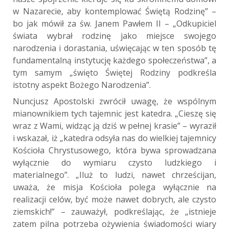
w Nazarecie, aby kontemplować Świętą Rodzinę” –
bo jak mówił za św. Janem Pawłem II – „Odkupiciel
świata wybrał rodzinę jako miejsce swojego
narodzenia i dorastania, uświęcając w ten sposób tę
fundamentalną instytucję każdego społeczeństwa”, a
tym samym „święto Świętej Rodziny podkreśla
istotny aspekt Bożego Narodzenia”.
Nuncjusz Apostolski zwrócił uwagę, że wspólnym
mianownikiem tych tajemnic jest katedra. „Cieszę się
wraz z Wami, widząc ją dziś w pełnej krasie” – wyraził
i wskazał, iż „katedra odsyła nas do wielkiej tajemnicy
Kościoła Chrystusowego, która bywa sprowadzana
wyłącznie do wymiaru czysto ludzkiego i
materialnego”. „Iluż to ludzi, nawet chrześcijan,
uważa, że misja Kościoła polega wyłącznie na
realizacji celów, być może nawet dobrych, ale czysto
ziemskich!” – zauważył, podkreślając, że „istnieje
zatem pilna potrzeba ożywienia świadomości wiary