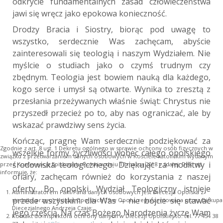
odkrycie fundamentalnych zasad człowieczeństwa
jawi się wręcz jako epokowa konieczność.
Drodzy Bracia i Siostry, biorąc pod uwagę to
wszystko, serdecznie Was zachęcam, abyście
zainteresowali się teologią i naszym Wydziałem. Nie
myślcie o studiach jako o czymś trudnym czy
zbędnym. Teologia jest bowiem nauką dla każdego,
kogo serce i umysł są otwarte. Wynika to zresztą z
przesłania przeżywanych właśnie świąt: Chrystus nie
przyszedł przecież po to, aby nas ograniczać, ale by
wskazać prawdziwy sens życia.
Kończąc, pragnę Wam serdecznie podziękować za
Zgodnie z art. 8 ust. 1 Dekretu ogólnego w sprawie ochrony osób fizycznych w
wszelkie formy życzliwości wobec całego opolskiego
związku z przetwarzaniem danych osobowych w Kościele katolickim wydanym
środowiska teologicznego. Dziękując za modlitwy i
przez Konferencję Episkopatu Polski w dniu 13 marca 2018 r. (dalej: Dekret)
informuję, że:
ofiary, zachęcam również do korzystania z naszej
oferty. Bo opolski Wydział Teologiczny istnieje
Administratorem Pani/Pana danych osobowych jest Diecezja Opolska z
przede wszystkim dla Was – nie bójcie się stawać
siedzibą przy ul. Książąt Opolskich 19 w Opolu, reprezentowana przez Biskupa
Diecezjalnego Andrzeja Czaję;
jego częścią. Na czas Bożego Narodzenia życzę Wam
Kontakt do Inspektora ochrony danych w Diecezji Opolskiej to: tel. 77 454 38