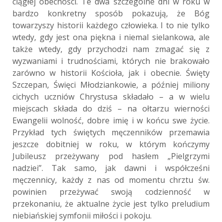
ciągłej obecności. Te dwa szczególne dni w roku w
bardzo konkretny sposób pokazują, że Bóg
towarzyszy historii każdego człowieka. I to nie tylko
wtedy, gdy jest ona piękna i niemal sielankowa, ale
także wtedy, gdy przychodzi nam zmagać się z
wyzwaniami i trudnościami, których nie brakowało
zarówno w historii Kościoła, jak i obecnie. Święty
Szczepan, Święci Młodziankowie, a później miliony
cichych uczniów Chrystusa składało – a w wielu
miejscach składa do dziś – na ołtarzu wierności
Ewangelii wolność, dobre imię i w końcu swe życie.
Przykład tych świętych męczenników przemawia
jeszcze dobitniej w roku, w którym kończymy
Jubileusz przeżywany pod hasłem „Pielgrzymi
nadziei”. Tak samo, jak dawni i współcześni
męczennicy, każdy z nas od momentu chrztu św.
powinien przeżywać swoją codzienność w
przekonaniu, że aktualne życie jest tylko preludium
niebiańskiej symfonii miłości i pokoju.