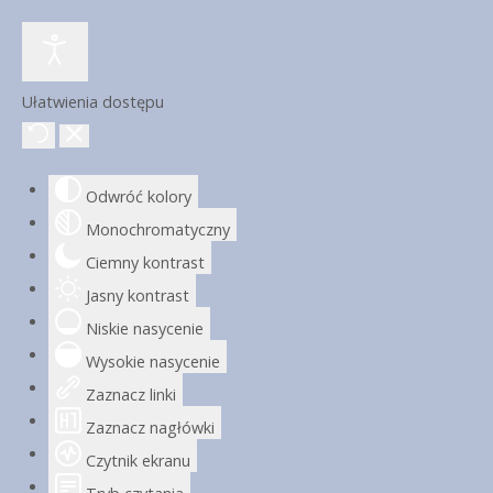
Ułatwienia dostępu
Odwróć kolory
Monochromatyczny
Ciemny kontrast
Jasny kontrast
Niskie nasycenie
Wysokie nasycenie
Zaznacz linki
Zaznacz nagłówki
Czytnik ekranu