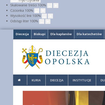
Tryb czytania
Skalowanie treści
100
%
Czcionka
100
%
Wysokość linii
100
%
Odstęp liter
100
%
Diecezja
Biskupi
Dla kapłanów
Dla katechetów
KURIA
DIECEZJA
INSTYTUCJE
DU