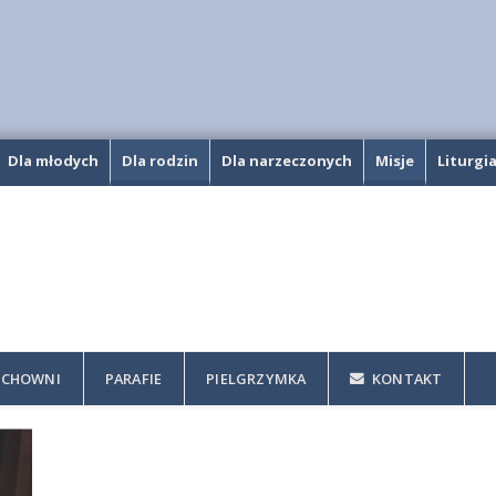
Dla młodych
Dla rodzin
Dla narzeczonych
Misje
Liturgi
CHOWNI
PARAFIE
PIELGRZYMKA
KONTAKT