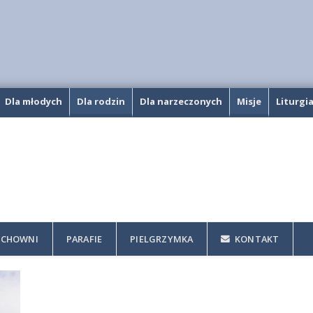
Dla młodych
Dla rodzin
Dla narzeczonych
Misje
Liturgi
CHOWNI
PARAFIE
PIELGRZYMKA
KONTAKT