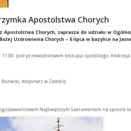
lgrzymka Apostolstwa Chorych
erz Apostolstwa Chorych, zaprasza do udziału w Ogólno
ożej Uzdrowienia Chorych – 6 lipca w bazylice na Jasn
11.00. pod przewodnictwem biskupa opolskiego Andrzeja 
n Bonecki, misjonarz w Zambii);
błogosławieństwem Najświętszym Sakramentem na sposób lo