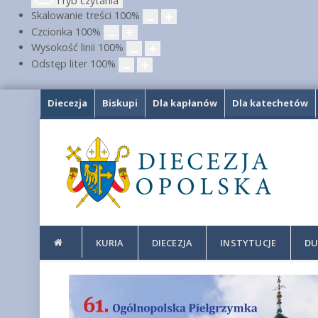
Tryb czytania
Skalowanie treści
100
%
Czcionka
100
%
Wysokość linii
100
%
Odstęp liter
100
%
Diecezja
Biskupi
Dla kapłanów
Dla katechetów
KURIA
DIECEZJA
INSTYTUCJE
DU