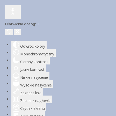
Ułatwienia dostępu
Odwróć kolory
Monochromatyczny
Ciemny kontrast
Jasny kontrast
Niskie nasycenie
Wysokie nasycenie
Zaznacz linki
Zaznacz nagłówki
Czytnik ekranu